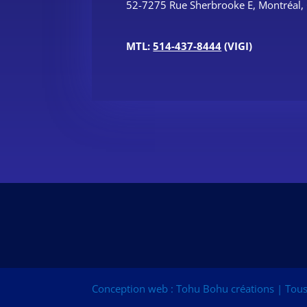
52-7275 Rue Sherbrooke E, Montréal
MTL:
514-437-8444
(VIGI)
Conception web : Tohu Bohu créations | Tous 